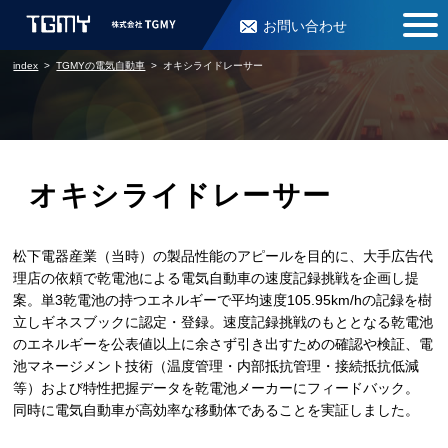
お問い合わせ
index
TGMYの電気自動車
オキシライドレーサー
オキシライドレーサー
松下電器産業（当時）の製品性能のアピールを目的に、大手広告代
理店の依頼で乾電池による電気自動車の速度記録挑戦を企画し提
案。単3乾電池の持つエネルギーで平均速度105.95km/hの記録を樹
立しギネスブックに認定・登録。速度記録挑戦のもととなる乾電池
のエネルギーを公表値以上に余さず引き出すための確認や検証、電
池マネージメント技術（温度管理・内部抵抗管理・接続抵抗低減
等）および特性把握データを乾電池メーカーにフィードバック。
同時に電気自動車が高効率な移動体であることを実証しました。