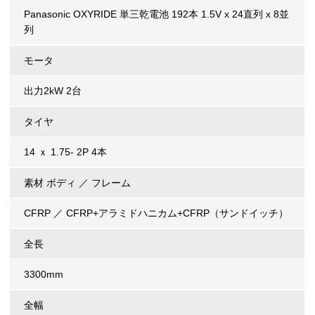
Panasonic OXYRIDE 単三乾電池 192本 1.5V x 24直列 x 8並
列
モータ
出力2kW 2台
タイヤ
14 ｘ 1.75- 2P 4本
素材 ボディ ／ フレーム
CFRP ／ CFRP+アラミドハニカム+CFRP（サンドイッチ）
全長
3300mm
全幅