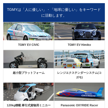
TGMYは「人に優しい」・「地球に優しい」をキーワード
に活動します。
TGMY EV CIVIC
TGMY EV Himiko
超小型プラットフォーム
レンジエクステンダーシステム(コ
ガモ)
120kg積載 牽引式貨物用ミニカー
Panasonic OXYRIDE Racer